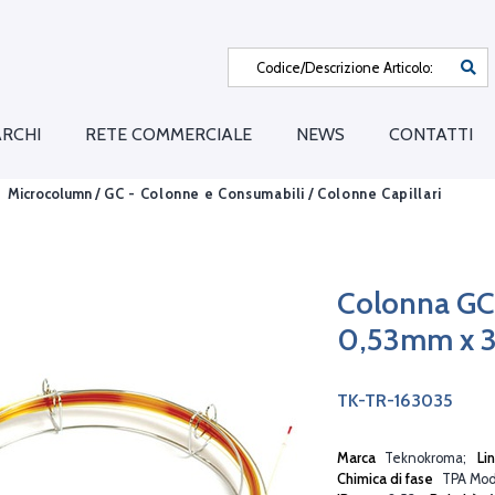
RCHI
RETE COMMERCIALE
NEWS
CONTATTI
Microcolumn /
GC - Colonne e Consumabili
/
Colonne Capillari
Colonna G
0,53mm x 
TK-TR-163035
Marca
Teknokroma
Li
Chimica di fase
TPA Modi