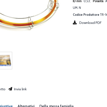
ID mm
0,53
Polarità
A
UM. N
Codice Produttore
TR-1
Download PDF
otto
Invia link
giuntive
Alternativi
Della stessa famiglia