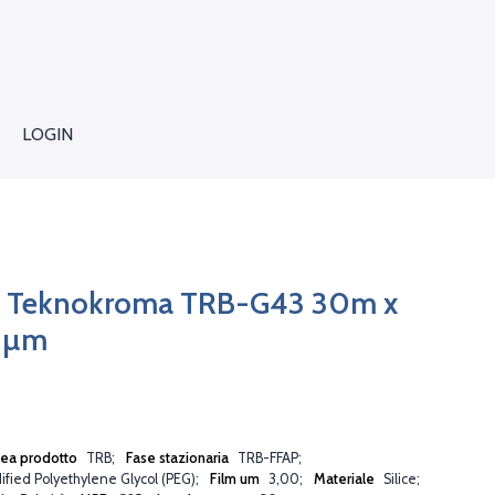
LOGIN
C Teknokroma TRB-G43 30m x
3µm
nea prodotto
TRB
Fase stazionaria
TRB-FFAP
fied Polyethylene Glycol (PEG)
Film um
3,00
Materiale
Silice