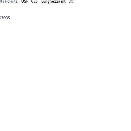
lta Polarità
USP
G25
Lunghezza mt.
30
63035