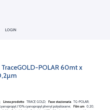
LOGIN
C TraceGOLD-POLAR 60mt x
0,2µm
Linea prodotto
TRACE GOLD
Fase stazionaria
TG-POLAR
yanopropyl / 10% cyanopropyl phenyl polysiloxane
Film um
0,20