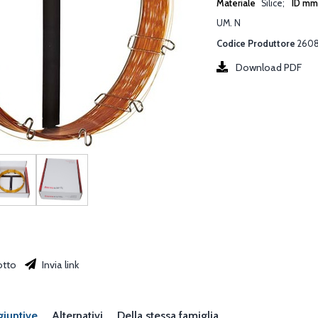
Materiale
Silice
ID m
UM. N
Codice Produttore
260
Download PDF
otto
Invia link
giuntive
Alternativi
Della stessa famiglia