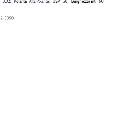
m
0,32
Polarità
Alta Polarità
USP
G8
Lunghezza mt.
60
82-5050