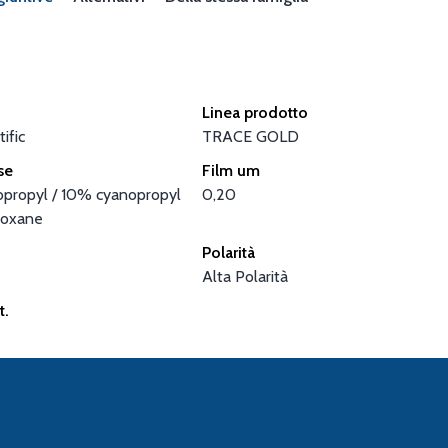
Linea prodotto
ific
TRACE GOLD
se
Film um
propyl / 10% cyanopropyl
0,20
loxane
Polarità
Alta Polarità
t.