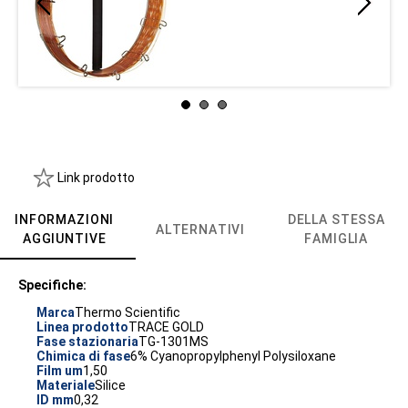
Link prodotto
INFORMAZIONI
DELLA STESSA
ALTERNATIVI
AGGIUNTIVE
FAMIGLIA
Specifiche:
Marca
Thermo Scientific
Linea prodotto
TRACE GOLD
Fase stazionaria
TG-1301MS
Chimica di fase
6% Cyanopropylphenyl Polysiloxane
Film um
1,50
Materiale
Silice
ID mm
0,32