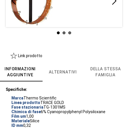
Link prodotto
INFORMAZIONI
DELLA STESSA
ALTERNATIVI
AGGIUNTIVE
FAMIGLIA
Specifiche:
Marca
Thermo Scientific
Linea prodotto
TRACE GOLD
Fase stazionaria
TG-1301MS
Chimica di fase
6% Cyanopropylphenyl Polysiloxane
Film um
1,00
Materiale
Silice
ID mm
0,32