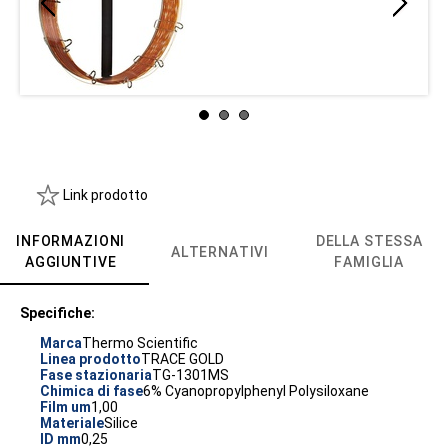
Link prodotto
INFORMAZIONI
DELLA STESSA
ALTERNATIVI
AGGIUNTIVE
FAMIGLIA
Specifiche:
Marca
Thermo Scientific
Linea prodotto
TRACE GOLD
Fase stazionaria
TG-1301MS
Chimica di fase
6% Cyanopropylphenyl Polysiloxane
Film um
1,00
Materiale
Silice
ID mm
0,25