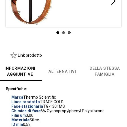
Link prodotto
INFORMAZIONI
DELLA STESSA
ALTERNATIVI
AGGIUNTIVE
FAMIGLIA
Specifiche:
Marca
Thermo Scientific
Linea prodotto
TRACE GOLD
Fase stazionaria
TG-1301MS
Chimica di fase
6% Cyanopropylphenyl Polysiloxane
Film um
3,00
Materiale
Silice
ID mm
0,53