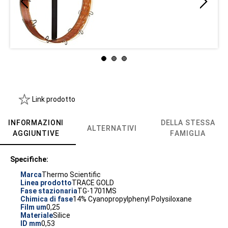
Link prodotto
INFORMAZIONI
DELLA STESSA
ALTERNATIVI
AGGIUNTIVE
FAMIGLIA
Specifiche:
Marca
Thermo Scientific
Linea prodotto
TRACE GOLD
Fase stazionaria
TG-1701MS
Chimica di fase
14% Cyanopropylphenyl Polysiloxane
Film um
0,25
Materiale
Silice
ID mm
0,53