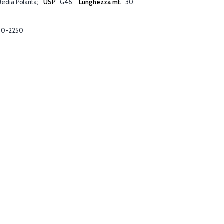
edia Polarità
USP
G46
Lunghezza mt.
30
90-2250