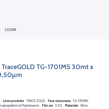
LOGIN
 TraceGOLD TG-1701MS 30mt x
0,50µm
Linea prodotto
TRACE GOLD
Fase stazionaria
TG-1701MS
nopropylphenyl Polysiloxane
Film um
0,50
Materiale
Silice