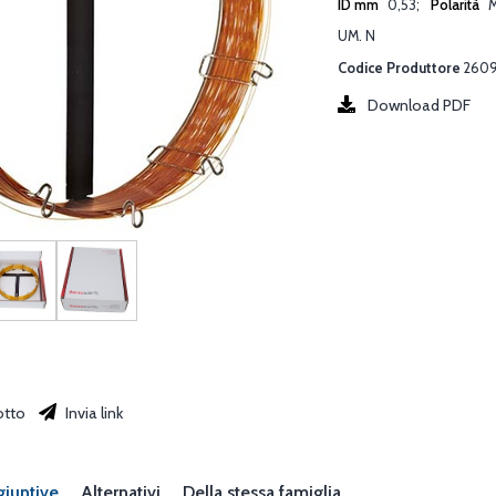
ID mm
0,53
Polarità
M
UM. N
Codice Produttore
260
Download PDF
otto
Invia link
giuntive
Alternativi
Della stessa famiglia