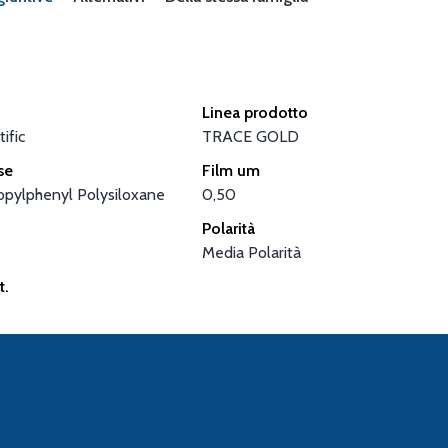
Linea prodotto
ific
TRACE GOLD
se
Film um
pylphenyl Polysiloxane
0,50
Polarità
Media Polarità
t.