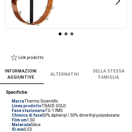
Link prodotto
INFORMAZIONI
DELLA STESSA
ALTERNATIVI
AGGIUNTIVE
FAMIGLIA
Specifiche:
Marca
Thermo Scientific
Linea prodotto
TRACE GOLD
Fase stazionaria
TG-17MS
Chimica di fase
50% diphenyl / 50% dimethyl polysiloxane
Film um
1,50
Materiale
Silice
ID mm
0,53