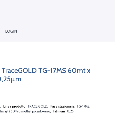
LOGIN
 TraceGOLD TG-17MS 60mt x
0,25µm
Linea prodotto
TRACE GOLD
Fase stazionaria
TG-17MS
henyl / 50% dimethyl polysiloxane
Film um
0,25