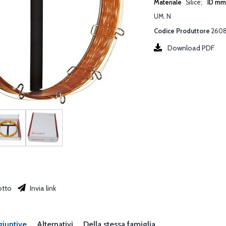
Materiale
Silice
ID m
UM. N
Codice Produttore
2608
Download PDF
otto
Invia link
giuntive
Alternativi
Della stessa famiglia