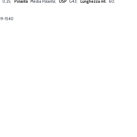
m
0,25
Polarità
Media Polarità
USP
G43
Lunghezza mt.
60
9-1540