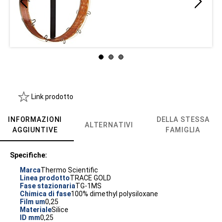
Link prodotto
INFORMAZIONI
DELLA STESSA
ALTERNATIVI
AGGIUNTIVE
FAMIGLIA
Specifiche:
Marca
Thermo Scientific
Linea prodotto
TRACE GOLD
Fase stazionaria
TG-1MS
Chimica di fase
100% dimethyl polysiloxane
Film um
0,25
Materiale
Silice
ID mm
0,25