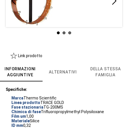
Link prodotto
INFORMAZIONI
DELLA STESSA
ALTERNATIVI
AGGIUNTIVE
FAMIGLIA
Specifiche:
Marca
Thermo Scientific
Linea prodotto
TRACE GOLD
Fase stazionaria
TG-200MS
Chimica di fase
Trifluoropropylmethyl Polysiloxane
Film um
1,00
Materiale
Silice
ID mm
0,32