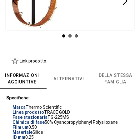
Link prodotto
INFORMAZIONI
DELLA STESSA
ALTERNATIVI
AGGIUNTIVE
FAMIGLIA
Specifiche:
Marca
Thermo Scientific
Linea prodotto
TRACE GOLD
Fase stazionaria
TG-225MS
Chimica di fase
50% Cyanopropylphenyl Polysiloxane
Film um
0,50
Materiale
Silice
ID mm
0,25