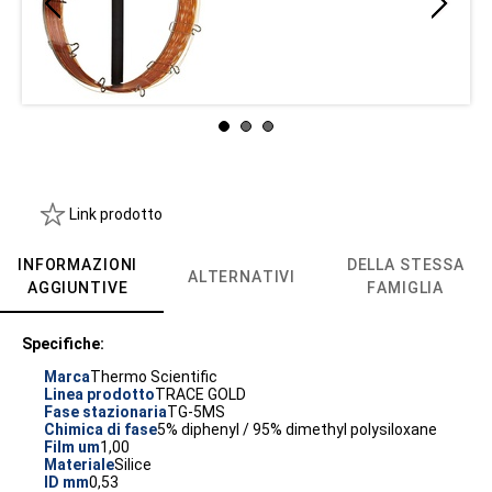
Link prodotto
INFORMAZIONI
DELLA STESSA
ALTERNATIVI
AGGIUNTIVE
FAMIGLIA
Specifiche:
Marca
Thermo Scientific
Linea prodotto
TRACE GOLD
Fase stazionaria
TG-5MS
Chimica di fase
5% diphenyl / 95% dimethyl polysiloxane
Film um
1,00
Materiale
Silice
ID mm
0,53