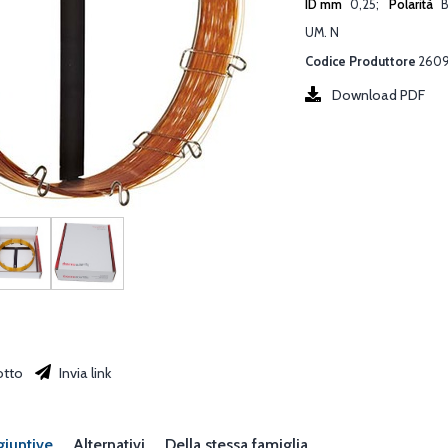
ID mm
0,25
Polarità
B
UM. N
Codice Produttore
260
Download PDF
otto
Invia link
giuntive
Alternativi
Della stessa famiglia