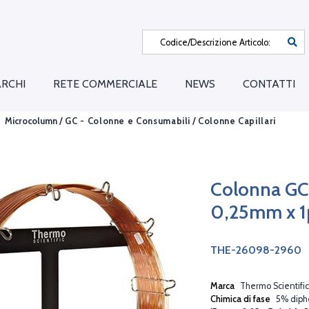
RCHI
RETE COMMERCIALE
NEWS
CONTATTI
Microcolumn /
GC - Colonne e Consumabili
/
Colonne Capillari
Colonna G
0,25mm x 
THE-26098-2960
Marca
Thermo Scientific
Chimica di fase
5% diphe