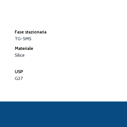
Fase stazionaria
TG-5MS
Materiale
Silice
USP
G27