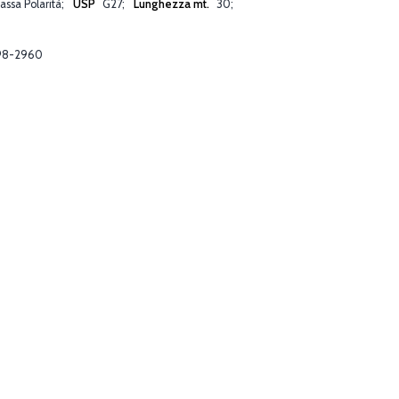
assa Polarità
USP
G27
Lunghezza mt.
30
98-2960