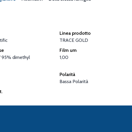
Linea prodotto
ific
TRACE GOLD
se
Film um
/ 95% dimethyl
1,00
Polarità
Bassa Polarità
t.