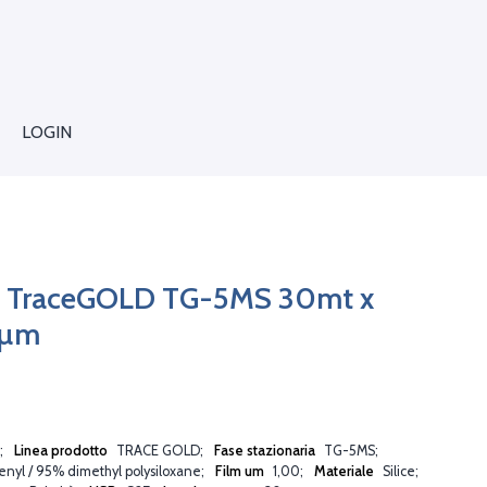
LOGIN
C TraceGOLD TG-5MS 30mt x
1µm
Linea prodotto
TRACE GOLD
Fase stazionaria
TG-5MS
nyl / 95% dimethyl polysiloxane
Film um
1,00
Materiale
Silice