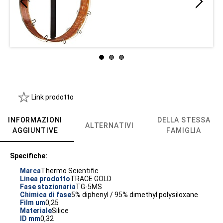
Link prodotto
INFORMAZIONI
DELLA STESSA
ALTERNATIVI
AGGIUNTIVE
FAMIGLIA
Specifiche:
Marca
Thermo Scientific
Linea prodotto
TRACE GOLD
Fase stazionaria
TG-5MS
Chimica di fase
5% diphenyl / 95% dimethyl polysiloxane
Film um
0,25
Materiale
Silice
ID mm
0,32