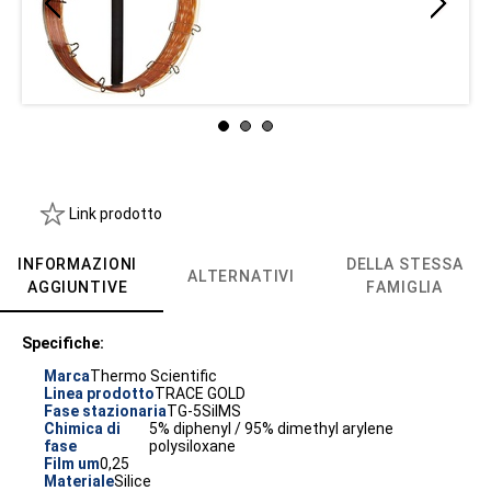
Link prodotto
INFORMAZIONI
DELLA STESSA
ALTERNATIVI
AGGIUNTIVE
FAMIGLIA
Specifiche:
Marca
Thermo Scientific
Linea prodotto
TRACE GOLD
Fase stazionaria
TG-5SilMS
Chimica di
5% diphenyl / 95% dimethyl arylene
fase
polysiloxane
Film um
0,25
Materiale
Silice