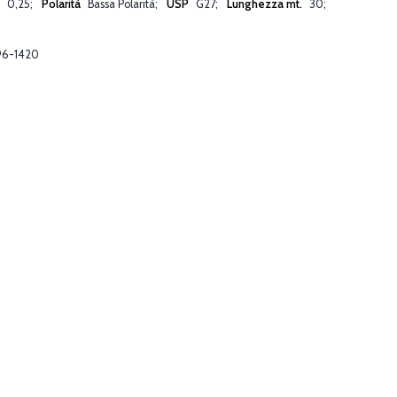
m
0,25
Polarità
Bassa Polarità
USP
G27
Lunghezza mt.
30
6-1420