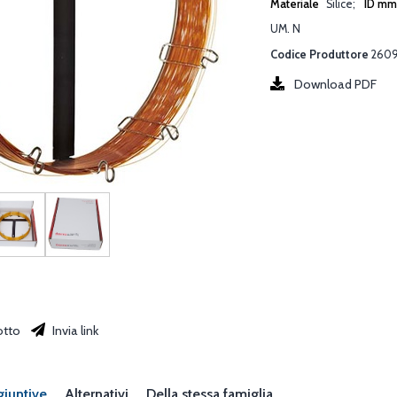
Materiale
Silice
ID m
UM. N
Codice Produttore
2609
Download PDF
otto
Invia link
giuntive
Alternativi
Della stessa famiglia