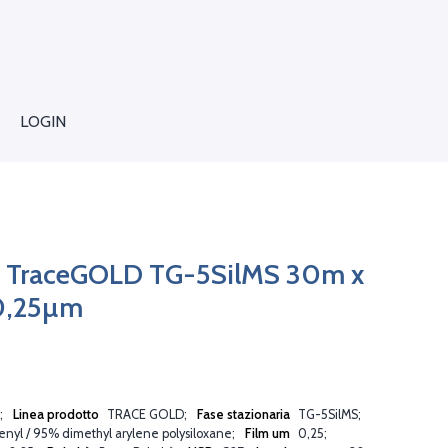
LOGIN
 TraceGOLD TG-5SilMS 30m x
0,25µm
Linea prodotto
TRACE GOLD
Fase stazionaria
TG-5SilMS
nyl / 95% dimethyl arylene polysiloxane
Film um
0,25