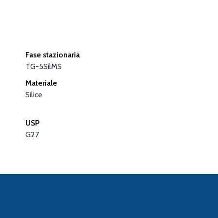
Fase stazionaria
TG-5SilMS
Materiale
Silice
USP
G27