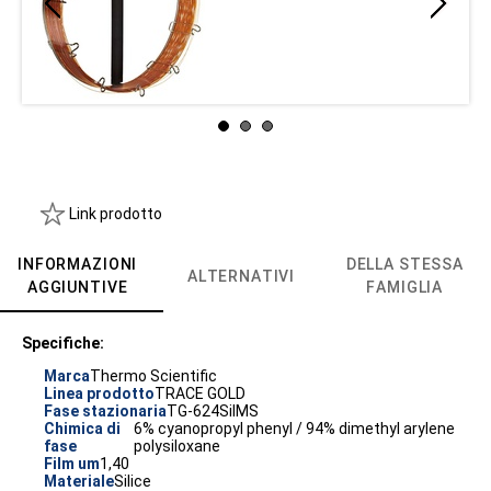
Link prodotto
INFORMAZIONI
DELLA STESSA
ALTERNATIVI
AGGIUNTIVE
FAMIGLIA
Specifiche:
Marca
Thermo Scientific
Linea prodotto
TRACE GOLD
Fase stazionaria
TG-624SilMS
Chimica di
6% cyanopropyl phenyl / 94% dimethyl arylene
fase
polysiloxane
Film um
1,40
Materiale
Silice