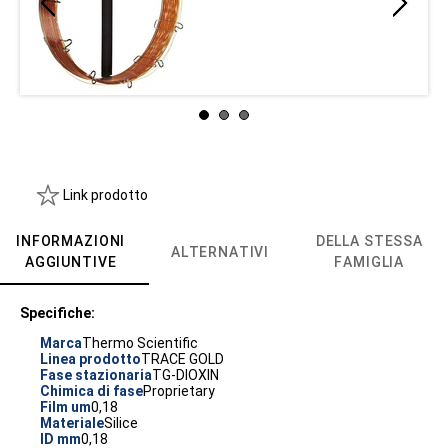
Link prodotto
INFORMAZIONI
DELLA STESSA
ALTERNATIVI
AGGIUNTIVE
FAMIGLIA
Specifiche:
Marca
Thermo Scientific
Linea prodotto
TRACE GOLD
Fase stazionaria
TG-DIOXIN
Chimica di fase
Proprietary
Film um
0,18
Materiale
Silice
ID mm
0,18