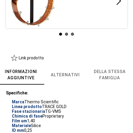
Link prodotto
INFORMAZIONI
DELLA STESSA
ALTERNATIVI
AGGIUNTIVE
FAMIGLIA
Specifiche:
Marca
Thermo Scientific
Linea prodotto
TRACE GOLD
Fase stazionaria
TG-VMS
Chimica di fase
Proprietary
Film um
1,40
Materiale
Silice
ID mm
0,25