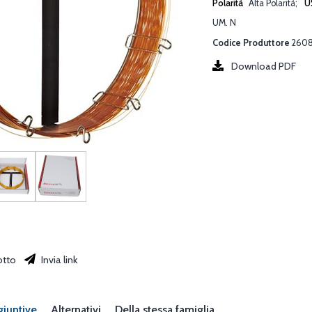
Polarità
Alta Polarità
U
UM. N
Codice Produttore
260
Download PDF
otto
Invia link
giuntive
Alternativi
Della stessa famiglia