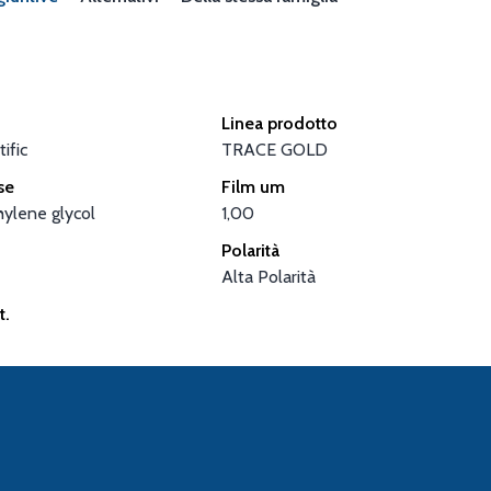
Linea prodotto
ific
TRACE GOLD
se
Film um
ylene glycol
1,00
Polarità
Alta Polarità
t.