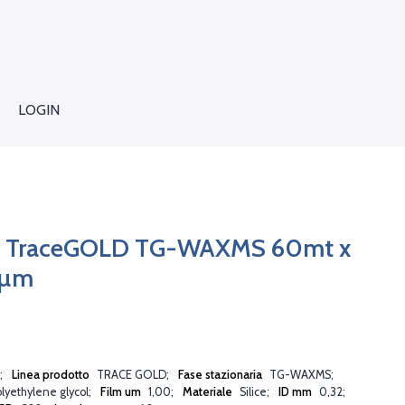
LOGIN
C TraceGOLD TG-WAXMS 60mt x
1µm
Linea prodotto
TRACE GOLD
Fase stazionaria
TG-WAXMS
lyethylene glycol
Film um
1,00
Materiale
Silice
ID mm
0,32