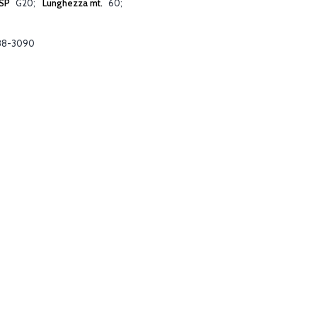
SP
G20
Lunghezza mt.
60
88-3090