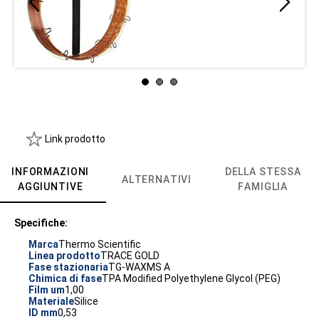
Link prodotto
INFORMAZIONI
DELLA STESSA
ALTERNATIVI
AGGIUNTIVE
FAMIGLIA
Specifiche:
Marca
Thermo Scientific
Linea prodotto
TRACE GOLD
Fase stazionaria
TG-WAXMS A
Chimica di fase
TPA Modified Polyethylene Glycol (PEG)
Film um
1,00
Materiale
Silice
ID mm
0,53