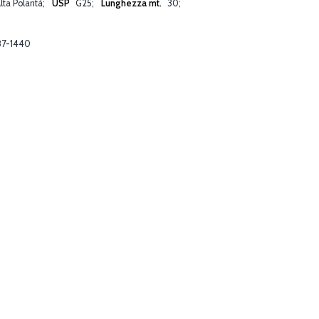
lta Polarità
USP
G25
Lunghezza mt.
30
7-1440