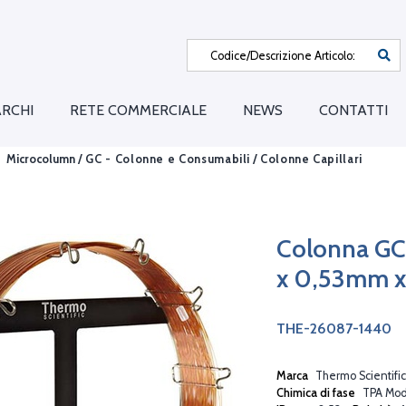
RCHI
RETE COMMERCIALE
NEWS
CONTATTI
Microcolumn /
GC - Colonne e Consumabili
/
Colonne Capillari
Colonna G
x 0,53mm 
THE-26087-1440
Marca
Thermo Scientific
Chimica di fase
TPA Modi