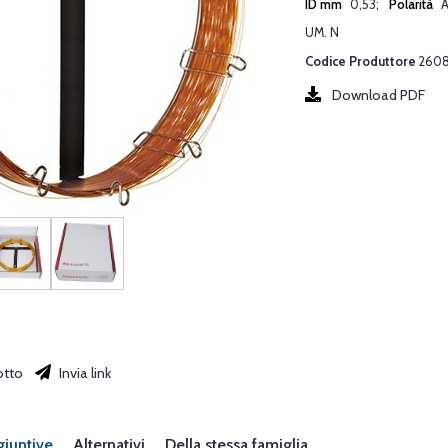
ID mm
0,53
Polarità
A
UM. N
Codice Produttore
2608
Download PDF
otto
Invia link
giuntive
Alternativi
Della stessa famiglia