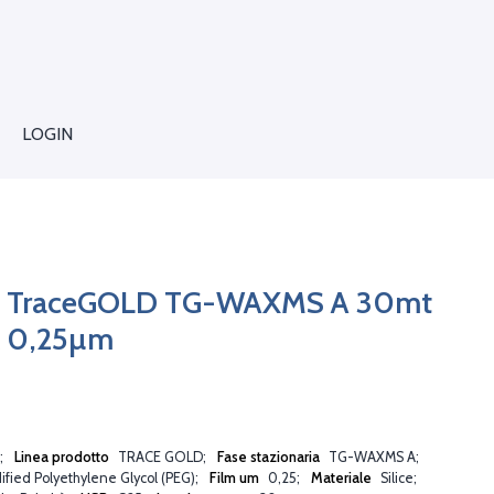
LOGIN
C TraceGOLD TG-WAXMS A 30mt
x 0,25µm
Linea prodotto
TRACE GOLD
Fase stazionaria
TG-WAXMS A
fied Polyethylene Glycol (PEG)
Film um
0,25
Materiale
Silice