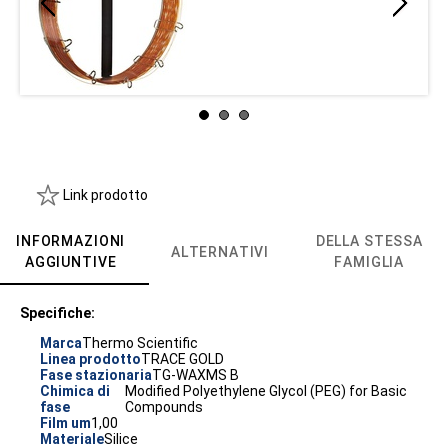
Link prodotto
INFORMAZIONI
DELLA STESSA
ALTERNATIVI
AGGIUNTIVE
FAMIGLIA
Specifiche:
Marca
Thermo Scientific
Linea prodotto
TRACE GOLD
Fase stazionaria
TG-WAXMS B
Chimica di
Modified Polyethylene Glycol (PEG) for Basic
fase
Compounds
Film um
1,00
Materiale
Silice