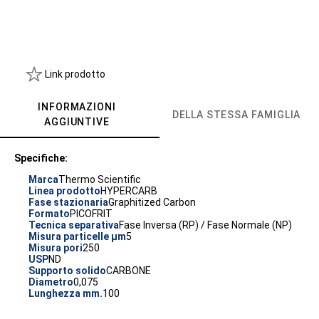
Link prodotto
INFORMAZIONI
DELLA STESSA FAMIGLIA
AGGIUNTIVE
Specifiche:
Marca
Thermo Scientific
Linea prodotto
HYPERCARB
Fase stazionaria
Graphitized Carbon
Formato
PICOFRIT
Tecnica separativa
Fase Inversa (RP) / Fase Normale (NP)
Misura particelle µm
5
Misura pori
250
USP
ND
Supporto solido
CARBONE
Diametro
0,075
Lunghezza mm.
100