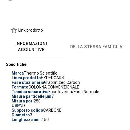
Link prodotto
INFORMAZIONI
DELLA STESSA FAMIGLIA
AGGIUNTIVE
Specifiche:
Marca
Thermo Scientific
Linea prodotto
HYPERCARB
Fase stazionaria
Graphitized Carbon
Formato
COLONNA CONVENZIONALE
Tecnica separativa
Fase Inversa/Fase Normale
Misura particelle µm
7
Misura pori
250
USP
ND
Supporto solido
CARBONE
Diametro
3
Lunghezza mm.
150