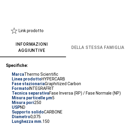
Link prodotto
INFORMAZIONI
DELLA STESSA FAMIGLIA
AGGIUNTIVE
Specifiche:
Marca
Thermo Scientific
Linea prodotto
HYPERCARB
Fase stazionaria
Graphitized Carbon
Formato
INTEGRAFRIT
Tecnica separativa
Fase Inversa (RP) / Fase Normale (NP)
Misura particelle µm
5
Misura pori
250
USP
ND
Supporto solido
CARBONE
Diametro
0,075
Lunghezza mm.
150