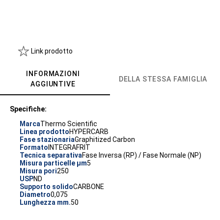
Link prodotto
INFORMAZIONI
DELLA STESSA FAMIGLIA
AGGIUNTIVE
Specifiche:
Marca
Thermo Scientific
Linea prodotto
HYPERCARB
Fase stazionaria
Graphitized Carbon
Formato
INTEGRAFRIT
Tecnica separativa
Fase Inversa (RP) / Fase Normale (NP)
Misura particelle µm
5
Misura pori
250
USP
ND
Supporto solido
CARBONE
Diametro
0,075
Lunghezza mm.
50