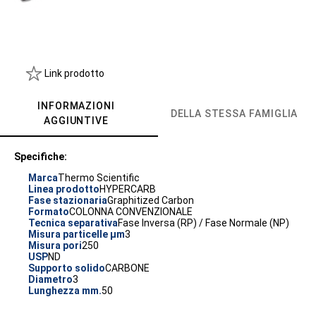
Link prodotto
INFORMAZIONI
DELLA STESSA FAMIGLIA
AGGIUNTIVE
Specifiche:
Marca
Thermo Scientific
Linea prodotto
HYPERCARB
Fase stazionaria
Graphitized Carbon
Formato
COLONNA CONVENZIONALE
Tecnica separativa
Fase Inversa (RP) / Fase Normale (NP)
Misura particelle µm
3
Misura pori
250
USP
ND
Supporto solido
CARBONE
Diametro
3
Lunghezza mm.
50