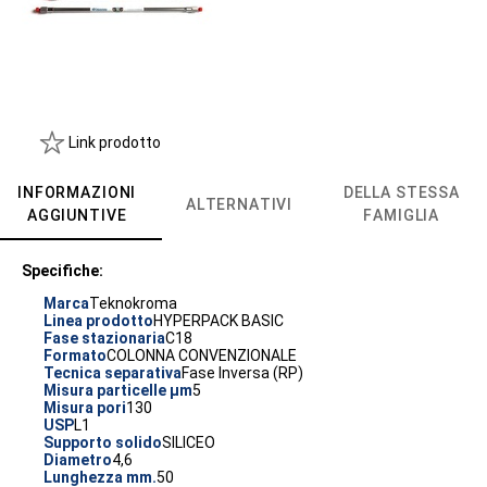
Link prodotto
INFORMAZIONI
DELLA STESSA
ALTERNATIVI
AGGIUNTIVE
FAMIGLIA
Specifiche:
Marca
Teknokroma
Linea prodotto
HYPERPACK BASIC
Fase stazionaria
C18
Formato
COLONNA CONVENZIONALE
Tecnica separativa
Fase Inversa (RP)
Misura particelle µm
5
Misura pori
130
USP
L1
Supporto solido
SILICEO
Diametro
4,6
Lunghezza mm.
50