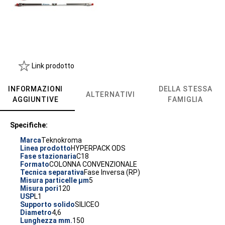
Link prodotto
INFORMAZIONI
DELLA STESSA
ALTERNATIVI
AGGIUNTIVE
FAMIGLIA
Specifiche:
Marca
Teknokroma
Linea prodotto
HYPERPACK ODS
Fase stazionaria
C18
Formato
COLONNA CONVENZIONALE
Tecnica separativa
Fase Inversa (RP)
Misura particelle µm
5
Misura pori
120
USP
L1
Supporto solido
SILICEO
Diametro
4,6
Lunghezza mm.
150