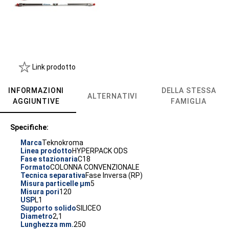
Link prodotto
INFORMAZIONI
DELLA STESSA
ALTERNATIVI
AGGIUNTIVE
FAMIGLIA
Specifiche:
Marca
Teknokroma
Linea prodotto
HYPERPACK ODS
Fase stazionaria
C18
Formato
COLONNA CONVENZIONALE
Tecnica separativa
Fase Inversa (RP)
Misura particelle µm
5
Misura pori
120
USP
L1
Supporto solido
SILICEO
Diametro
2,1
Lunghezza mm.
250