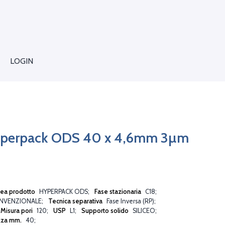
LOGIN
yperpack ODS 40 x 4,6mm 3µm
nea prodotto
HYPERPACK ODS
Fase stazionaria
C18
NVENZIONALE
Tecnica separativa
Fase Inversa (RP)
Misura pori
120
USP
L1
Supporto solido
SILICEO
zza mm.
40