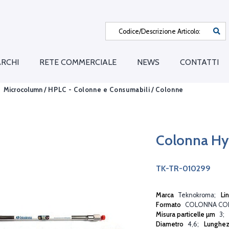
RCHI
RETE COMMERCIALE
NEWS
CONTATTI
Microcolumn /
HPLC - Colonne e Consumabili
/
Colonne
Colonna H
TK-TR-010299
Marca
Teknokroma
Li
Formato
COLONNA CO
Misura particelle µm
3
Diametro
4,6
Lunghe