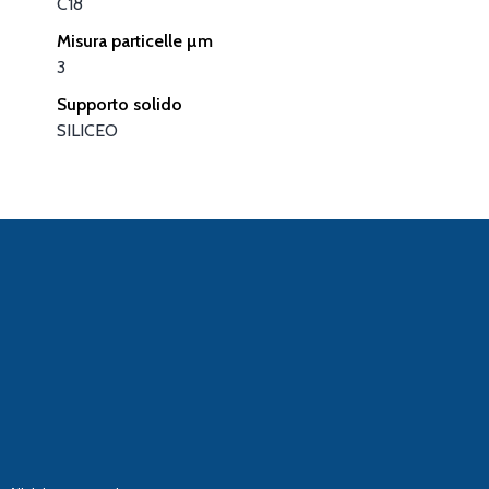
C18
Misura particelle µm
3
Supporto solido
SILICEO