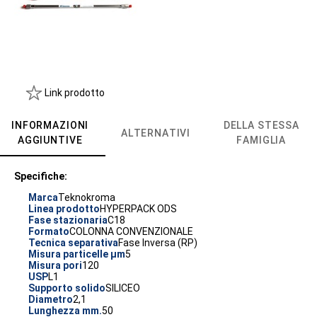
Link prodotto
INFORMAZIONI
DELLA STESSA
ALTERNATIVI
AGGIUNTIVE
FAMIGLIA
Specifiche:
Marca
Teknokroma
Linea prodotto
HYPERPACK ODS
Fase stazionaria
C18
Formato
COLONNA CONVENZIONALE
Tecnica separativa
Fase Inversa (RP)
Misura particelle µm
5
Misura pori
120
USP
L1
Supporto solido
SILICEO
Diametro
2,1
Lunghezza mm.
50