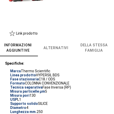
Link prodotto
INFORMAZIONI
DELLA STESSA
ALTERNATIVI
AGGIUNTIVE
FAMIGLIA
Specifiche:
Marca
Thermo Scientific
Linea prodotto
HYPERSIL BDS
Fase stazionaria
C18 / ODS
Formato
COLONNA CONVENZIONALE
Tecnica separativa
Fase Inversa (RP)
Misura particelle µm
5
Misura pori
130
USP
L1
Supporto solido
SILICE
Diametro
4
Lunghezza mm.
250