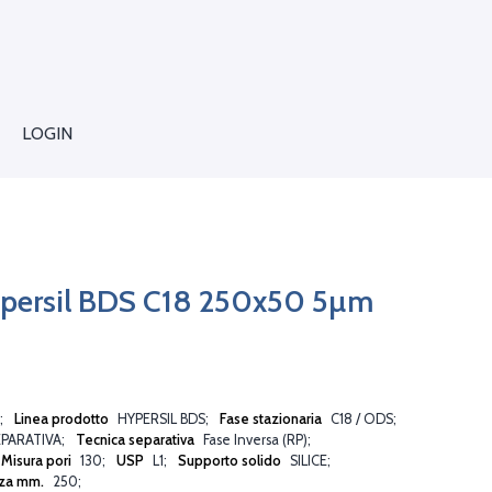
LOGIN
persil BDS C18 250x50 5µm
Linea prodotto
HYPERSIL BDS
Fase stazionaria
C18 / ODS
PARATIVA
Tecnica separativa
Fase Inversa (RP)
Misura pori
130
USP
L1
Supporto solido
SILICE
za mm.
250