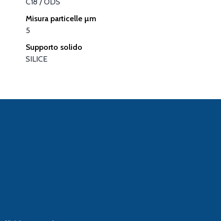
C18 / ODS
Misura particelle µm
5
Supporto solido
SILICE