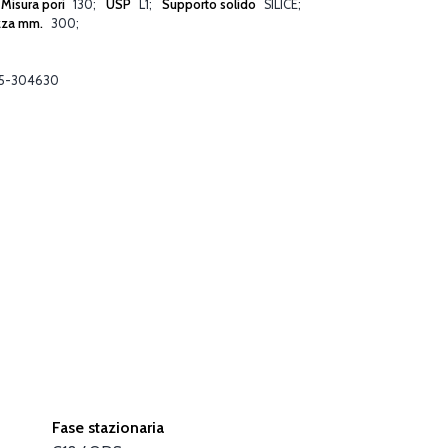
Misura pori
130
USP
L1
Supporto solido
SILICE
zza mm.
300
5-304630
Fase stazionaria