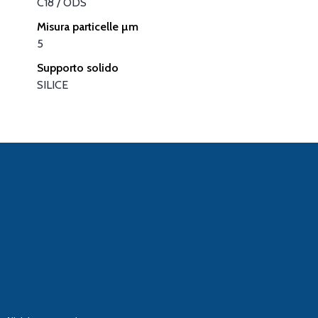
C18 / ODS
Misura particelle µm
5
Supporto solido
SILICE