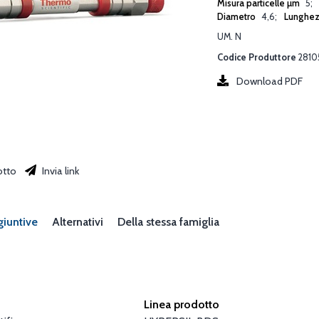
Misura particelle µm
5
Diametro
4,6
Lunghe
UM. N
Codice Produttore
2810
Download PDF
otto
Invia link
giuntive
Alternativi
Della stessa famiglia
Linea prodotto