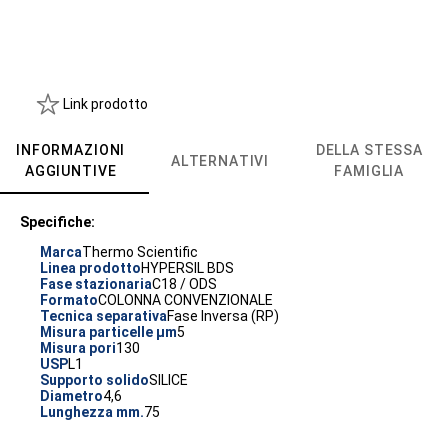
Link prodotto
INFORMAZIONI
DELLA STESSA
ALTERNATIVI
AGGIUNTIVE
FAMIGLIA
Specifiche:
Marca
Thermo Scientific
Linea prodotto
HYPERSIL BDS
Fase stazionaria
C18 / ODS
Formato
COLONNA CONVENZIONALE
Tecnica separativa
Fase Inversa (RP)
Misura particelle µm
5
Misura pori
130
USP
L1
Supporto solido
SILICE
Diametro
4,6
Lunghezza mm.
75