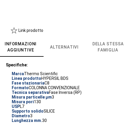
Link prodotto
INFORMAZIONI
DELLA STESSA
ALTERNATIVI
AGGIUNTIVE
FAMIGLIA
Specifiche:
Marca
Thermo Scientific
Linea prodotto
HYPERSIL BDS
Fase stazionaria
C8
Formato
COLONNA CONVENZIONALE
Tecnica separativa
Fase Inversa (RP)
Misura particelle µm
3
Misura pori
130
USP
L7
Supporto solido
SILICE
Diametro
3
Lunghezza mm.
30