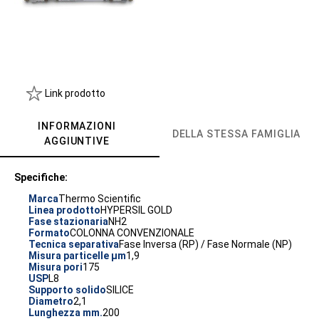
Link prodotto
INFORMAZIONI
DELLA STESSA FAMIGLIA
AGGIUNTIVE
Specifiche:
Marca
Thermo Scientific
Linea prodotto
HYPERSIL GOLD
Fase stazionaria
NH2
Formato
COLONNA CONVENZIONALE
Tecnica separativa
Fase Inversa (RP) / Fase Normale (NP)
Misura particelle µm
1,9
Misura pori
175
USP
L8
Supporto solido
SILICE
Diametro
2,1
Lunghezza mm.
200