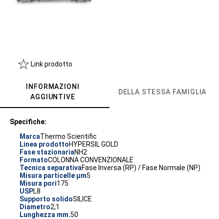
Link prodotto
INFORMAZIONI
DELLA STESSA FAMIGLIA
AGGIUNTIVE
Specifiche:
Marca
Thermo Scientific
Linea prodotto
HYPERSIL GOLD
Fase stazionaria
NH2
Formato
COLONNA CONVENZIONALE
Tecnica separativa
Fase Inversa (RP) / Fase Normale (NP)
Misura particelle µm
5
Misura pori
175
USP
L8
Supporto solido
SILICE
Diametro
2,1
Lunghezza mm.
50