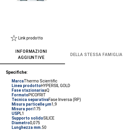
Link prodotto
INFORMAZIONI
DELLA STESSA FAMIGLIA
AGGIUNTIVE
Specifiche:
Marca
Thermo Scientific
Linea prodotto
HYPERSIL GOLD
Fase stazionaria
aQ
Formato
PICOFRIT
Tecnica separativa
Fase Inversa (RP)
Misura particelle µm
1,9
Misura pori
175
USP
L1
Supporto solido
SILICE
Diametro
0,075
Lunghezza mm.
50