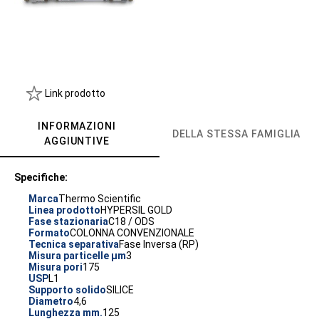
Link prodotto
INFORMAZIONI
DELLA STESSA FAMIGLIA
AGGIUNTIVE
Specifiche:
Marca
Thermo Scientific
Linea prodotto
HYPERSIL GOLD
Fase stazionaria
C18 / ODS
Formato
COLONNA CONVENZIONALE
Tecnica separativa
Fase Inversa (RP)
Misura particelle µm
3
Misura pori
175
USP
L1
Supporto solido
SILICE
Diametro
4,6
Lunghezza mm.
125