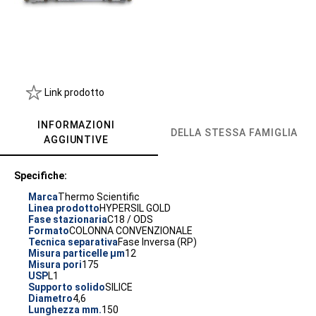
Link prodotto
INFORMAZIONI
DELLA STESSA FAMIGLIA
AGGIUNTIVE
Specifiche:
Marca
Thermo Scientific
Linea prodotto
HYPERSIL GOLD
Fase stazionaria
C18 / ODS
Formato
COLONNA CONVENZIONALE
Tecnica separativa
Fase Inversa (RP)
Misura particelle µm
12
Misura pori
175
USP
L1
Supporto solido
SILICE
Diametro
4,6
Lunghezza mm.
150