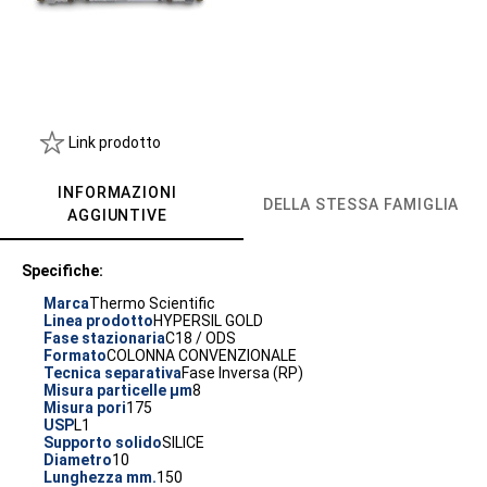
Link prodotto
INFORMAZIONI
DELLA STESSA FAMIGLIA
AGGIUNTIVE
Specifiche:
Marca
Thermo Scientific
Linea prodotto
HYPERSIL GOLD
Fase stazionaria
C18 / ODS
Formato
COLONNA CONVENZIONALE
Tecnica separativa
Fase Inversa (RP)
Misura particelle µm
8
Misura pori
175
USP
L1
Supporto solido
SILICE
Diametro
10
Lunghezza mm.
150