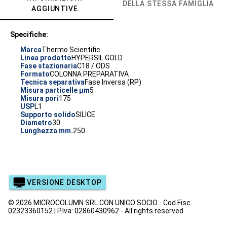
DELLA STESSA FAMIGLIA
AGGIUNTIVE
Specifiche:
Marca
Thermo Scientific
Linea prodotto
HYPERSIL GOLD
Fase stazionaria
C18 / ODS
Formato
COLONNA PREPARATIVA
Tecnica separativa
Fase Inversa (RP)
Misura particelle µm
5
Misura pori
175
USP
L1
Supporto solido
SILICE
Diametro
30
Lunghezza mm.
250
VERSIONE DESKTOP
© 2026 MICROCOLUMN SRL CON UNICO SOCIO - Cod.Fisc.
02323360152 | P.Iva: 02860430962 - All rights reserved