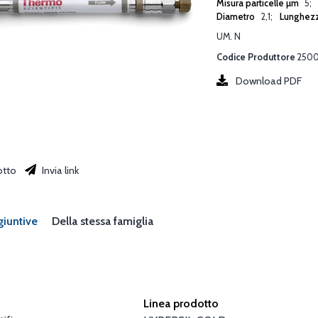
Misura particelle µm
5
Diametro
2,1
Lunghez
UM. N
Codice Produttore
2500
Download PDF
otto
Invia link
giuntive
Della stessa famiglia
Linea prodotto