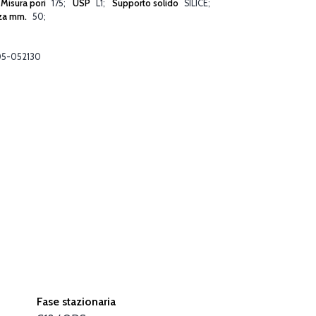
Misura pori
175
USP
L1
Supporto solido
SILICE
za mm.
50
5-052130
Fase stazionaria