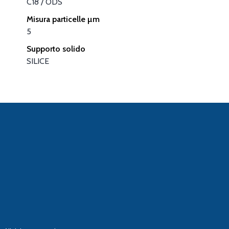
C18 / ODS
Misura particelle µm
5
Supporto solido
SILICE