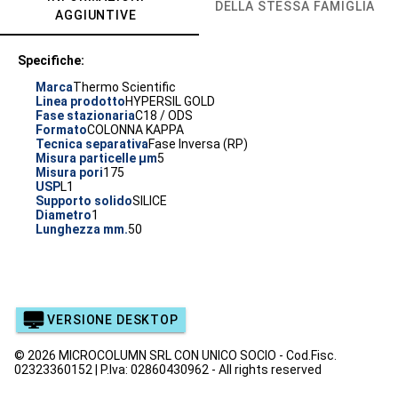
DELLA STESSA FAMIGLIA
AGGIUNTIVE
Specifiche:
Marca
Thermo Scientific
Linea prodotto
HYPERSIL GOLD
Fase stazionaria
C18 / ODS
Formato
COLONNA KAPPA
Tecnica separativa
Fase Inversa (RP)
Misura particelle µm
5
Misura pori
175
USP
L1
Supporto solido
SILICE
Diametro
1
Lunghezza mm.
50
VERSIONE DESKTOP
© 2026 MICROCOLUMN SRL CON UNICO SOCIO - Cod.Fisc.
02323360152 | P.Iva: 02860430962 - All rights reserved