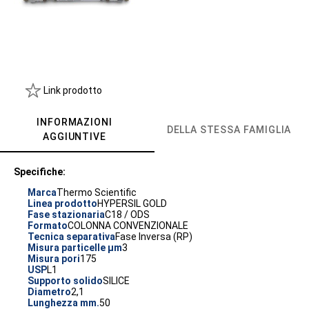
Link prodotto
INFORMAZIONI
DELLA STESSA FAMIGLIA
AGGIUNTIVE
Specifiche:
Marca
Thermo Scientific
Linea prodotto
HYPERSIL GOLD
Fase stazionaria
C18 / ODS
Formato
COLONNA CONVENZIONALE
Tecnica separativa
Fase Inversa (RP)
Misura particelle µm
3
Misura pori
175
USP
L1
Supporto solido
SILICE
Diametro
2,1
Lunghezza mm.
50